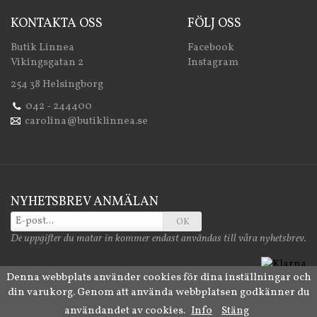
KONTAKTA OSS
FÖLJ OSS
Butik Linnea
Facebook
Vikingsgatan 2
Instagram
254 38 Helsingborg
042 - 244400
carolina@butiklinnea.se
NYHETSBREV ANMÄLAN
OK
De uppgifter du matar in kommer endast användas till våra nyhetsbrev.
Denna webbplats använder cookies för dina inställningar och
din varukorg. Genom att använda webbplatsen godkänner du
Drift & produktion:
Wikinggruppen
användandet av cookies.
Info
Stäng