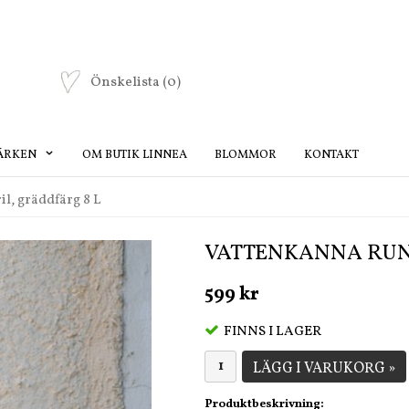
Önskelista
(0)
ÄRKEN
OM BUTIK LINNEA
BLOMMOR
KONTAKT
l, gräddfärg 8 L
VATTENKANNA RUND
599 kr
FINNS I LAGER
LÄGG I VARUKORG »
Produktbeskrivning: