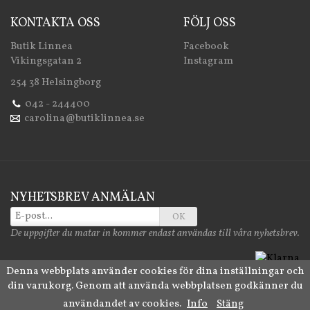
KONTAKTA OSS
FÖLJ OSS
Butik Linnea
Facebook
Vikingsgatan 2
Instagram
254 38 Helsingborg
042 - 244400
carolina@butiklinnea.se
NYHETSBREV ANMÄLAN
OK
De uppgifter du matar in kommer endast användas till våra nyhetsbrev.
Denna webbplats använder cookies för dina inställningar och
din varukorg. Genom att använda webbplatsen godkänner du
Drift & produktion:
Wikinggruppen
användandet av cookies.
Info
Stäng