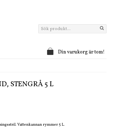
Din varukorg är tom!
, STENGRÅ 5 L
singsstril. Vattenkannan rymmer 5 L.