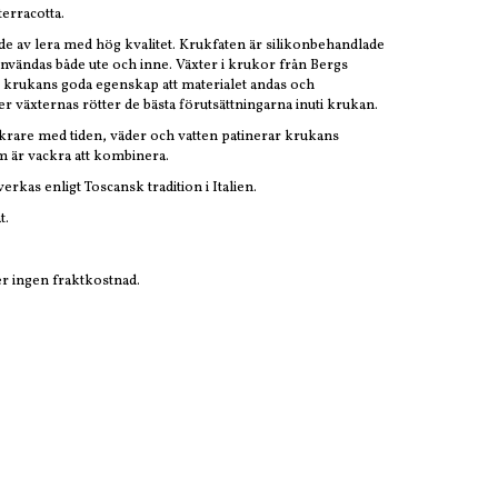
terracotta.
de av lera med hög kvalitet. Krukfaten är silikonbehandlade
 användas både ute och inne. Växter i krukor från Bergs
 krukans goda egenskap att materialet andas och
r växternas rötter de bästa förutsättningarna inuti krukan.
ckrare med tiden, väder och vatten patinerar krukans
 är vackra att kombinera.
erkas enligt Toscansk tradition i Italien.
t.
er ingen fraktkostnad.