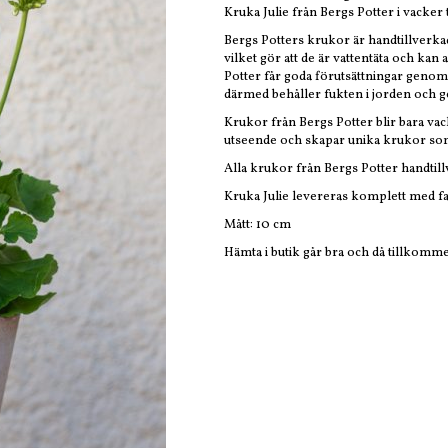
Kruka Julie från Bergs Potter i vacker 
Bergs Potters krukor är handtillverka
vilket gör att de är vattentäta och kan
Potter får goda förutsättningar genom
därmed behåller fukten i jorden och ge
Krukor från Bergs Potter blir bara va
utseende och skapar unika krukor som
Alla krukor från Bergs Potter handtillv
Kruka Julie levereras komplett med fa
Mått: 10 cm
Hämta i butik går bra och då tillkomm