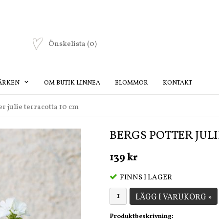
Önskelista
(0)
ÄRKEN
OM BUTIK LINNEA
BLOMMOR
KONTAKT
er julie terracotta 10 cm
BERGS POTTER JUL
139 kr
FINNS I LAGER
LÄGG I VARUKORG »
Produktbeskrivning: