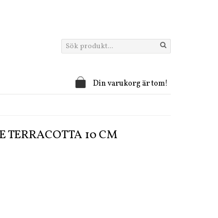
Din varukorg är tom!
IE TERRACOTTA 10 CM