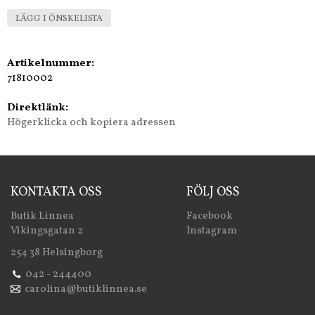
LÄGG I ÖNSKELISTA
Artikelnummer:
71810002
Direktlänk:
Högerklicka och kopiera adressen
KONTAKTA OSS
FÖLJ OSS
Butik Linnea
Facebook
Vikingsgatan 2
Instagram
254 38 Helsingborg
042 - 244400
carolina@butiklinnea.se