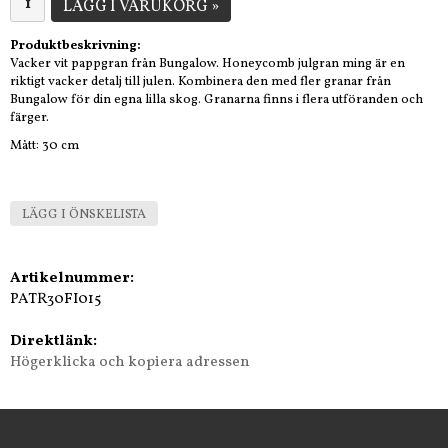
LÄGG I VARUKORG »
Produktbeskrivning:
Vacker vit pappgran från Bungalow. Honeycomb julgran ming är en
riktigt vacker detalj till julen. Kombinera den med fler granar från
Bungalow för din egna lilla skog. Granarna finns i flera utföranden och
färger.
Mått: 30 cm
LÄGG I ÖNSKELISTA
Artikelnummer:
PATR30FI015
Direktlänk:
Högerklicka och kopiera adressen