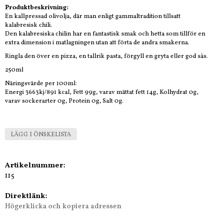
Produktbeskrivning:
En kallpressad olivolja, där man enligt gammaltradition tillsatt
kalabresisk chili.
Den kalabresiska chilin har en fantastisk smak och hetta som tillför en
extra dimension i matlagningen utan att förta de andra smakerna.
Ringla den över en pizza, en tallrik pasta, förgyll en gryta eller god sås.
250ml
Näringsvärde per 100ml:
Energi 3663kj/891 kcal, Fett 99g, varav mättat fett 14g, Kolhydrat 0g,
varav sockerarter 0g, Protein 0g, Salt 0g.
LÄGG I ÖNSKELISTA
Artikelnummer:
115
Direktlänk:
Högerklicka och kopiera adressen