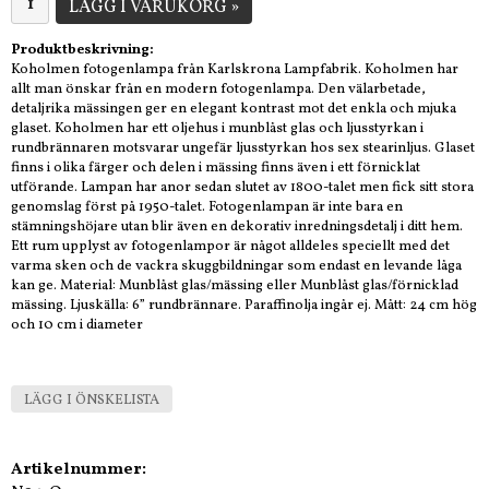
LÄGG I VARUKORG »
Produktbeskrivning:
Koholmen fotogenlampa från Karlskrona Lampfabrik. Koholmen har
allt man önskar från en modern fotogenlampa. Den välarbetade,
detaljrika mässingen ger en elegant kontrast mot det enkla och mjuka
glaset. Koholmen har ett oljehus i munblåst glas och ljusstyrkan i
rundbrännaren motsvarar ungefär ljusstyrkan hos sex stearinljus. Glaset
finns i olika färger och delen i mässing finns även i ett förnicklat
utförande. Lampan har anor sedan slutet av 1800-talet men fick sitt stora
genomslag först på 1950-talet. Fotogenlampan är inte bara en
stämningshöjare utan blir även en dekorativ inredningsdetalj i ditt hem.
Ett rum upplyst av fotogenlampor är något alldeles speciellt med det
varma sken och de vackra skuggbildningar som endast en levande låga
kan ge. Material: Munblåst glas/mässing eller Munblåst glas/förnicklad
mässing. Ljuskälla: 6” rundbrännare. Paraffinolja ingår ej. Mått: 24 cm hög
och 10 cm i diameter
LÄGG I ÖNSKELISTA
Artikelnummer: