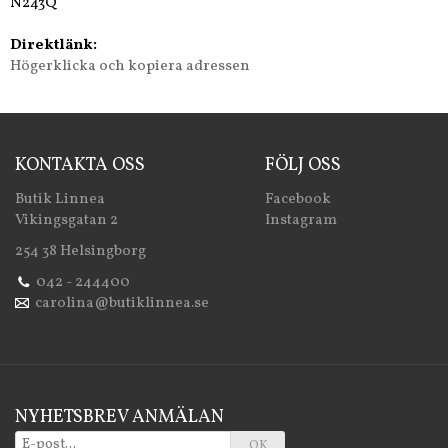
N243Q
Direktlänk:
Högerklicka och kopiera adressen
KONTAKTA OSS
FÖLJ OSS
Butik Linnea
Facebook
Vikingsgatan 2
Instagram
254 38 Helsingborg
042 - 244400
carolina@butiklinnea.se
NYHETSBREV ANMÄLAN
OK