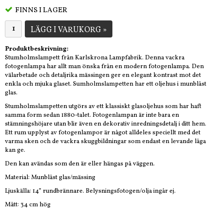
FINNS I LAGER
LÄGG I VARUKORG »
Produktbeskrivning:
Stumholmslampett från Karlskrona Lampfabrik. Denna vackra
fotogenlampa har allt man önska från en modern fotogenlampa. Den
välarbetade och detaljrika mässingen ger en elegant kontrast mot det
enkla och mjuka glaset. Sumholmslampetten har ett oljehus i munblåst
glas.
Stumholmslampetten utgörs av ett klassiskt glasoljehus som har haft
samma form sedan 1880-talet. Fotogenlampan är inte bara en
stämningshöjare utan blir även en dekorativ inredningsdetalj i ditt hem.
Ett rum upplyst av fotogenlampor är något alldeles speciellt med det
varma sken och de vackra skuggbildningar som endast en levande låga
kan ge.
Den kan avändas som den är eller hängas på väggen.
Material: Munblåst glas/mässing
Ljuskälla: 14” rundbrännare. Belysningsfotogen/olja ingår ej.
Mått: 34 cm hög