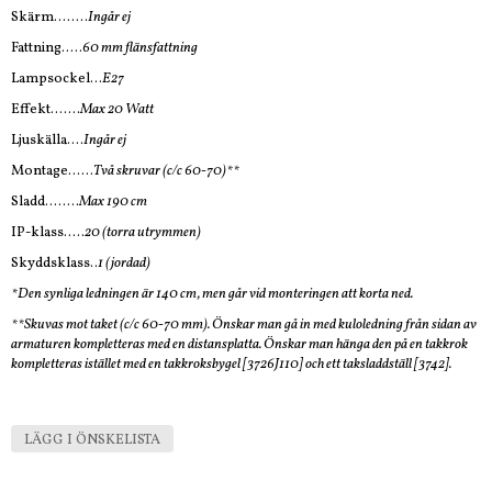
Skärm........
Ingår ej
Fattning.....
60 mm flänsfattning
Lampsockel...
E27
Effekt.......
Max 20 Watt
Ljuskälla....
Ingår ej
Montage......
Två skruvar (c/c 60-70)**
Sladd........
Max 190 cm
IP-klass.....
20 (torra utrymmen)
Skyddsklass..
1 (jordad)
*Den synliga ledningen är 140 cm, men går vid monteringen att korta ned.
**Skuvas mot taket (c/c 60-70 mm). Önskar man gå in med kuloledning från sidan av
armaturen kompletteras med en distansplatta. Önskar man hänga den på en takkrok
kompletteras istället med en takkroksbygel [3726J110] och ett taksladdställ [3742].
LÄGG I ÖNSKELISTA