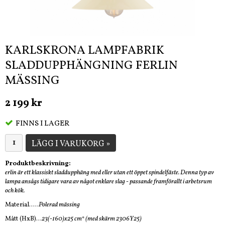
KARLSKRONA LAMPFABRIK
SLADDUPPHÄNGNING FERLIN
MÄSSING
2 199 kr
FINNS I LAGER
LÄGG I VARUKORG »
Produktbeskrivning:
erlin är ett klassiskt sladdupphäng med eller utan ett öppet spindelfäste. Denna typ av
lampa ansågs tidigare vara av något enklare slag - passande framförallt i arbetsrum
och kök.
Material.....
Polerad mässing
Mått (HxB)...
23(-160)x25 cm* (med skärm 2306Y25)