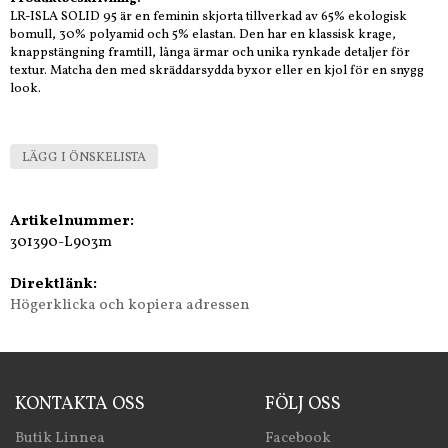
LR-ISLA SOLID 95 är en feminin skjorta tillverkad av 65% ekologisk
bomull, 30% polyamid och 5% elastan. Den har en klassisk krage,
knappstängning framtill, långa ärmar och unika rynkade detaljer för
textur. Matcha den med skräddarsydda byxor eller en kjol för en snygg
look.
LÄGG I ÖNSKELISTA
Artikelnummer:
301390-L903m
Direktlänk:
Högerklicka och kopiera adressen
KONTAKTA OSS
FÖLJ OSS
Butik Linnea
Facebook