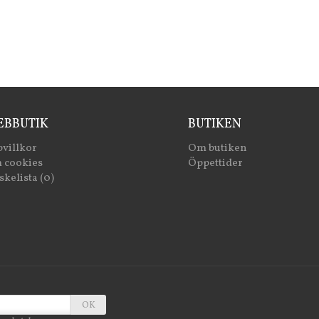
BBUTIK
BUTIKEN
villkor
Om butiken
 cookies
Öppettider
kelista (0)
OK