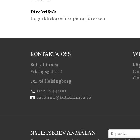
Direktlänk:
Högerklicka och kopiera adressen
KONTAKTA OSS
WE
Butik Linnea
Köp
Vikingsgatan 2
Om
Öns
254 38 Helsingborg
042 - 244400
carolina@butiklinnea.se
NYHETSBREV ANMÄLAN