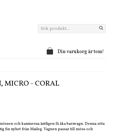
Din varukorg är tom!
 MICRO - CORAL
mössen och kaninerna äntligen få åka barnvagn. Denna söta
ktig fin nyhet från Maileg. Vagnen passar till möss och