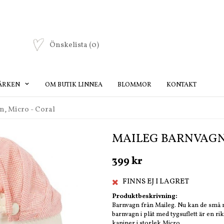
Önskelista
(0)
ÄRKEN
OM BUTIK LINNEA
BLOMMOR
KONTAKT
n, Micro - Coral
MAILEG BARNVAGN,
399 kr
FINNS EJ I LAGRET
Produktbeskrivning:
Barnvagn från Maileg. Nu kan de små 
barnvagn i plåt med tygsuflett är en ri
kaniner i storlek Micro.