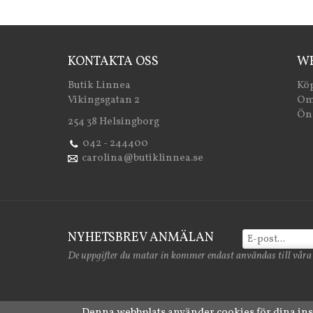
KONTAKTA OSS
WE
Butik Linnea
Köp
Vikingsgatan 2
Om
Öns
254 38 Helsingborg
042 - 244400
carolina@butiklinnea.se
NYHETSBREV ANMÄLAN
De uppgifter du matar in kommer endast användas till våra
Denna webbplats använder cookies för dina in