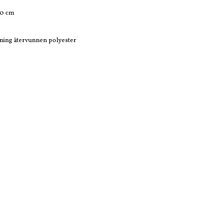
10 cm
llning återvunnen polyester