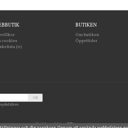
BBUTIK
BUTIKEN
villkor
Om butiken
 cookies
Öppettider
kelista (0)
OK
 nyhetsbrev.
Drift & produktion:
Wikinggruppen
ställningar och din varukorg. Genom att använda webbplatsen g