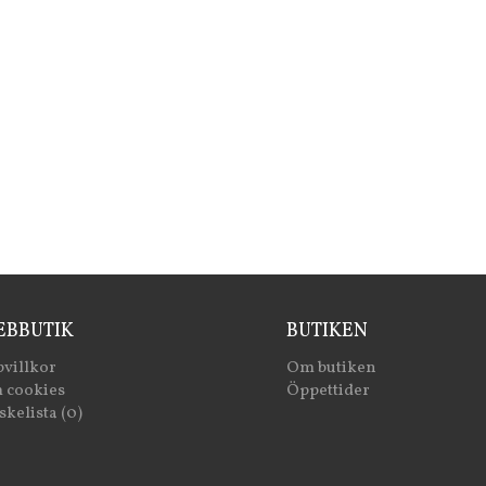
BBUTIK
BUTIKEN
villkor
Om butiken
 cookies
Öppettider
kelista (0)