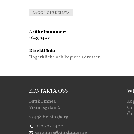
LÄGG I ÖNSKELISTA
Artikelnummer:
16-5994-01
Direktlänk:
Högerklicka och kopiera adressen
KONTAKTA OSS
WE
Butik Linnea
Köp
Vikingsgatan 2
Om
Öns
254 38 Helsingborg
042 - 244400
carolina@butiklinnea.se