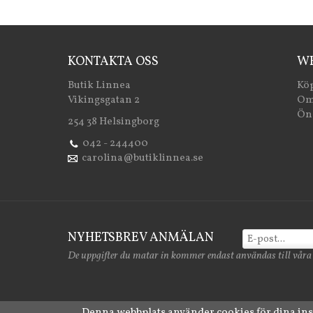
KONTAKTA OSS
WE
Butik Linnea
Köp
Vikingsgatan 2
Om
Öns
254 38 Helsingborg
042 - 244400
carolina@butiklinnea.se
NYHETSBREV ANMÄLAN
De uppgifter du matar in kommer endast användas till våra
Denna webbplats använder cookies för dina in