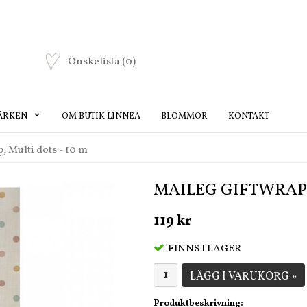
Önskelista
(0)
ÄRKEN
OM BUTIK LINNEA
BLOMMOR
KONTAKT
, Multi dots - 10 m
MAILEG GIFTWRAP, 
119 kr
FINNS I LAGER
LÄGG I VARUKORG »
Produktbeskrivning: