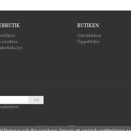
BBUTIK
BUTIKEN
villkor
Om butiken
 cookies
Öppettider
kelista (0)
OK
 nyhetsbrev.
Drift & produktion:
Wikinggruppen
ställningar och din varukorg. Genom att använda webbplatsen g