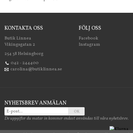
KONTAKTA OSS
FÖLJ OSS
Butik Linnea
Facebook
Vikingsgatan 2
Instagram
254 38 Helsingborg
042 - 244400
carolina@butiklinnea.se
NYHETSBREV ANMÄLAN
OK
De uppgifter du matar in kommer endast användas till våra nyhetsbrev.