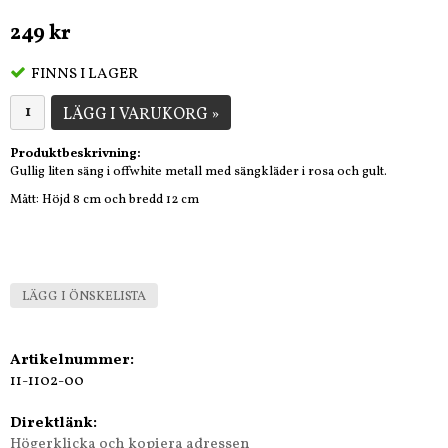
249 kr
FINNS I LAGER
LÄGG I VARUKORG »
Produktbeskrivning:
Gullig liten säng i offwhite metall med sängkläder i rosa och gult.
Mått: Höjd 8 cm och bredd 12 cm
LÄGG I ÖNSKELISTA
Artikelnummer:
11-1102-00
Direktlänk:
Högerklicka och kopiera adressen