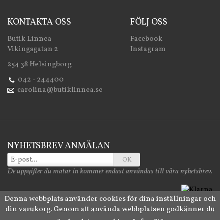
KONTAKTA OSS
FÖLJ OSS
Butik Linnea
Facebook
Vikingsgatan 2
Instagram
254 38 Helsingborg
042 - 244400
carolina@butiklinnea.se
NYHETSBREV ANMÄLAN
OK
De uppgifter du matar in kommer endast användas till våra nyhetsbrev.
Denna webbplats använder cookies för dina inställningar och
din varukorg. Genom att använda webbplatsen godkänner du
Drift & produktion:
Wikinggruppen