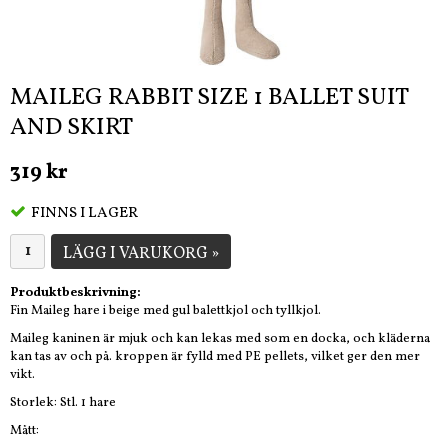
MAILEG RABBIT SIZE 1 BALLET SUIT
AND SKIRT
319 kr
FINNS I LAGER
LÄGG I VARUKORG »
Produktbeskrivning:
Fin Maileg hare i beige med gul balettkjol och tyllkjol.
Maileg kaninen är mjuk och kan lekas med som en docka, och kläderna
kan tas av och på. kroppen är fylld med PE pellets, vilket ger den mer
vikt.
Storlek: Stl. 1 hare
Mått: