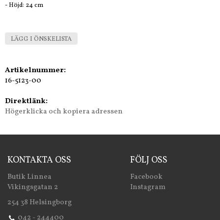
- Höjd: 24 cm
LÄGG I ÖNSKELISTA
Artikelnummer:
16-5123-00
Direktlänk:
Högerklicka och kopiera adressen
KONTAKTA OSS
FÖLJ OSS
Butik Linnea
Facebook
Vikingsgatan 2
Instagram
254 38 Helsingborg
042 - 244400