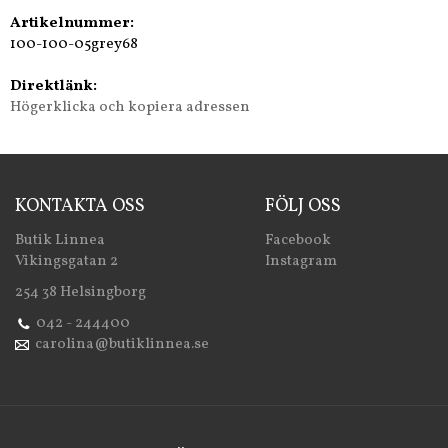
Artikelnummer:
100-100-05grey68
Direktlänk:
Högerklicka och kopiera adressen
KONTAKTA OSS
FÖLJ OSS
Butik Linnea
Facebook
Vikingsgatan 2
Instagram
254 38 Helsingborg
042 - 244400
carolina@butiklinnea.se