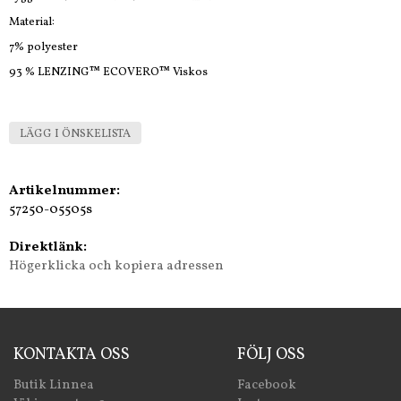
Material:
7% polyester
93 % LENZING™ ECOVERO™ Viskos
LÄGG I ÖNSKELISTA
Artikelnummer:
57250-05505s
Direktlänk:
Högerklicka och kopiera adressen
KONTAKTA OSS
FÖLJ OSS
Butik Linnea
Facebook