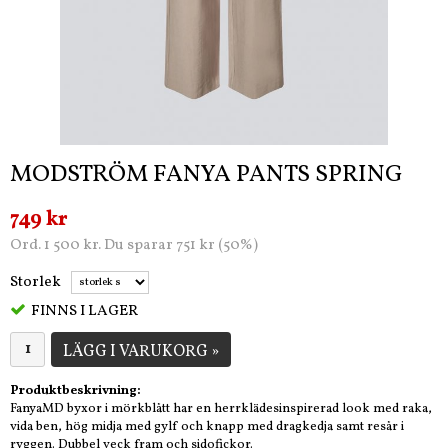
MODSTRÖM FANYA PANTS SPRING
749 kr
Ord. 1 500 kr. Du sparar 751 kr (50%)
Storlek
FINNS I LAGER
LÄGG I VARUKORG »
Produktbeskrivning:
FanyaMD byxor i mörkblått har en herrklädesinspirerad look med raka,
vida ben, hög midja med gylf och knapp med dragkedja samt resår i
ryggen. Dubbel veck fram och sidofickor.