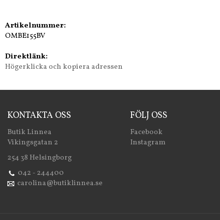
Artikelnummer:
OMB­E155BV
Direktlänk:
Högerklicka och kopiera adressen
KONTAKTA OSS
FÖLJ OSS
Butik Linnea
Facebook
Vikingsgatan 2
Instagram
254 38 Helsingborg
042 - 244400
carolina@butiklinnea.se