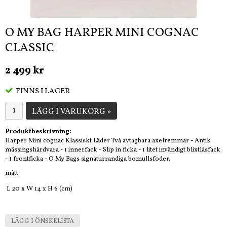
O MY BAG HARPER MINI COGNAC
CLASSIC
2 499 kr
FINNS I LAGER
LÄGG I VARUKORG »
Produktbeskrivning:
Harper Mini cognac Klassiskt Läder Två avtagbara axelremmar - Antik
mässingshårdvara - 1 innerfack - Slip in ficka - 1 litet invändigt blixtlåsfack
- 1 frontficka - O My Bags signaturrandiga bomullsfoder.
mått:
L 20 x W 14 x H 6 (cm)
LÄGG I ÖNSKELISTA