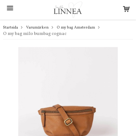
Startsida
Varumärken
O my bag Amsterdam
O my bag milo bumbag cognac