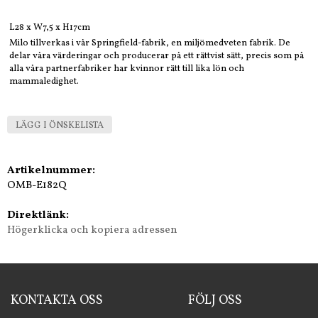
L28 x W7,5 x H17cm
Milo tillverkas i vår Springfield-fabrik, en miljömedveten fabrik. De
delar våra värderingar och producerar på ett rättvist sätt, precis som på
alla våra partnerfabriker har kvinnor rätt till lika lön och
mammaledighet.
LÄGG I ÖNSKELISTA
Artikelnummer:
OMB-E182Q
Direktlänk:
Högerklicka och kopiera adressen
KONTAKTA OSS
FÖLJ OSS