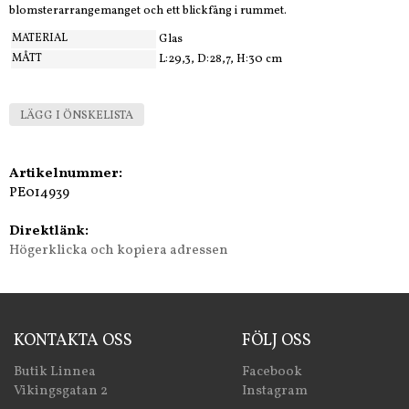
blomsterarrangemanget och ett blickfång i rummet.
MATERIAL
Glas
MÅTT
L:29,3, D:28,7, H:30 cm
LÄGG I ÖNSKELISTA
Artikelnummer:
PE014939
Direktlänk:
Högerklicka och kopiera adressen
KONTAKTA OSS
FÖLJ OSS
Butik Linnea
Facebook
Vikingsgatan 2
Instagram