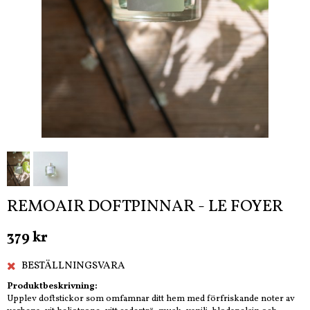
REMOAIR DOFTPINNAR - LE FOYER
379 kr
BESTÄLLNINGSVARA
Produktbeskrivning:
Upplev doftstickor som omfamnar ditt hem med förfriskande noter av