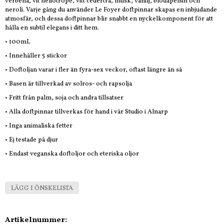
verbena, vit heliotrope, vitt cederträ, musk, vanilj, blodapelsin och
neroli. Varje gång du använder Le Foyer doftpinnar skapas en inbjudande
atmosfär, och dessa doftpinnar blir snabbt en nyckelkomponent för att
hålla en subtil elegans i ditt hem.
• 100mL
• Innehåller 5 stickor
• Doftoljan varar i fler än fyra-sex veckor, oftast längre än så
• Basen är tillverkad av solros- och rapsolja
• Fritt från palm, soja och andra tillsatser
• Alla doftpinnar tillverkas för hand i vår Studio i Alnarp
• Inga animaliska fetter
• Ej testade på djur
• Endast veganska doftoljor och eteriska oljor
LÄGG I ÖNSKELISTA
Artikelnummer: