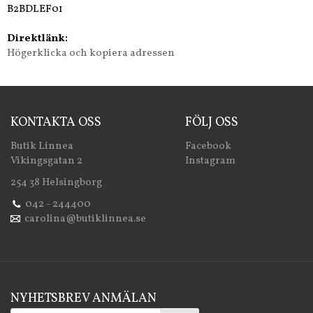
B2BDLEF01
Direktlänk:
Högerklicka och kopiera adressen
KONTAKTA OSS
FÖLJ OSS
Butik Linnea
Facebook
Vikingsgatan 2
Instagram
254 38 Helsingborg
042 - 244400
carolina@butiklinnea.se
NYHETSBREV ANMÄLAN