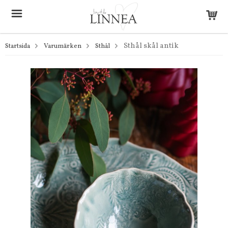
Sthål skål antik
Startsida
Varumärken
Sthål