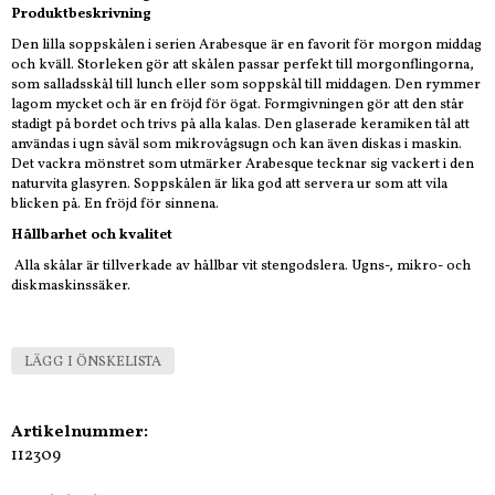
Produktbeskrivning
Den lilla soppskålen i serien Arabesque är en favorit för morgon middag
och kväll. Storleken gör att skålen passar perfekt till morgonflingorna,
som salladsskål till lunch eller som soppskål till middagen. Den rymmer
lagom mycket och är en fröjd för ögat. Formgivningen gör att den står
stadigt på bordet och trivs på alla kalas. Den glaserade keramiken tål att
användas i ugn såväl som mikrovågsugn och kan även diskas i maskin.
Det vackra mönstret som utmärker Arabesque tecknar sig vackert i den
naturvita glasyren. Soppskålen är lika god att servera ur som att vila
blicken på. En fröjd för sinnena.
Hållbarhet och kvalitet
Alla skålar är tillverkade av hållbar vit stengodslera. Ugns-, mikro- och
diskmaskinssäker.
LÄGG I ÖNSKELISTA
Artikelnummer:
112309