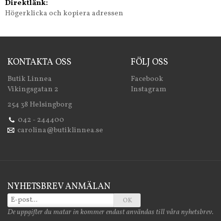
Direktlänk:
Högerklicka och kopiera adressen
KONTAKTA OSS
FÖLJ OSS
Butik Linnea
Facebook
Vikingsgatan 2
Instagram
254 38 Helsingborg
042 - 244400
carolina@butiklinnea.se
NYHETSBREV ANMÄLAN
OK
De uppgifter du matar in kommer endast användas till våra nyhetsbrev.