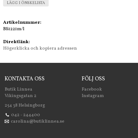
LÄGG I ÖNSKELISTA
Artikelnummer:
BS1221m/l
Direktlänk:
Högerklicka och kopiera adressen
KONTAKTA OSS
FÖLJ OSS
Butik Linnea
Facebook
Vikingsgatan 2
Instagram
254 38 Helsingborg
042 - 244400
carolina@butiklinnea.se