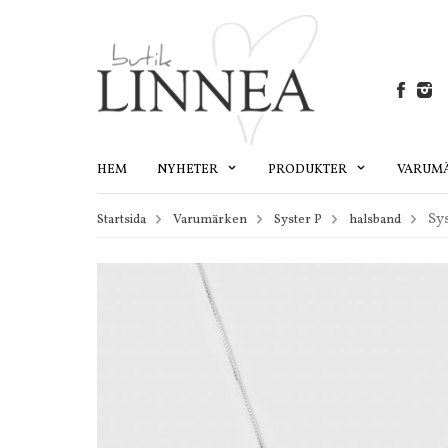
HEM
NYHETER
PRODUKTER
VARUM
Sy
Startsida
Varumärken
Syster P
halsband