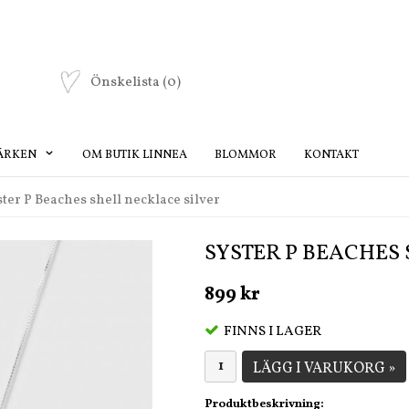
Önskelista
(0)
ÄRKEN
OM BUTIK LINNEA
BLOMMOR
KONTAKT
ster P Beaches shell necklace silver
SYSTER P BEACHES
899 kr
FINNS I LAGER
LÄGG I VARUKORG »
Produktbeskrivning: