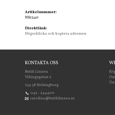
Artikelnummer:
NS1240
Direktlänk:
Högerklicka och kopiera adressen
KONTAKTA OSS
WE
Butik Linnea
Köp
Vikingsgatan 2
Om
Öns
254 38 Helsingborg
042 - 244400
carolina@butiklinnea.se