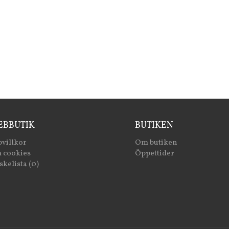
BBUTIK
BUTIKEN
villkor
Om butiken
 cookies
Öppettider
kelista (0)