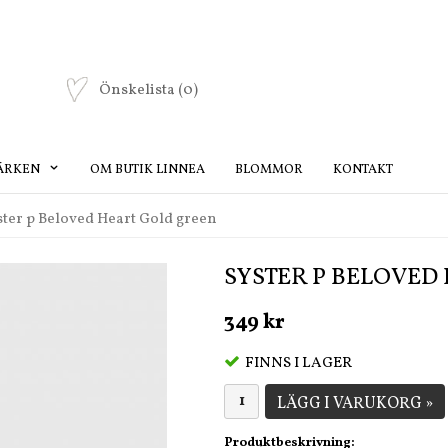
Önskelista
(0)
ÄRKEN
OM BUTIK LINNEA
BLOMMOR
KONTAKT
ster p Beloved Heart Gold green
SYSTER P BELOVED
349 kr
FINNS I LAGER
LÄGG I VARUKORG »
Produktbeskrivning: