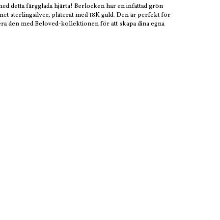
d detta färgglada hjärta! Berlocken har en infattad grön
et sterlingsilver, pläterat med 18K guld. Den är perfekt för
binera den med Beloved-kollektionen för att skapa dina egna