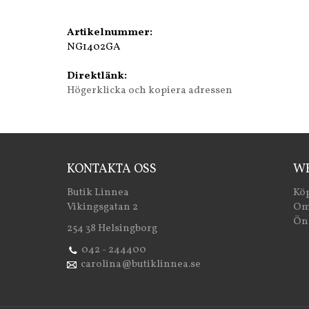
Artikelnummer:
NG1402GA
Direktlänk:
Högerklicka och kopiera adressen
KONTAKTA OSS
WE
Butik Linnea
Köp
Vikingsgatan 2
Om
Öns
254 38 Helsingborg
042 - 244400
carolina@butiklinnea.se