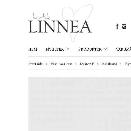
HEM
NYHETER
PRODUKTER
VARUM
Sy
Startsida
Varumärken
Syster P
halsband