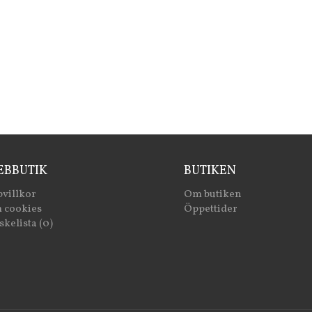
BBUTIK
BUTIKEN
villkor
Om butiken
 cookies
Öppettider
kelista (0)