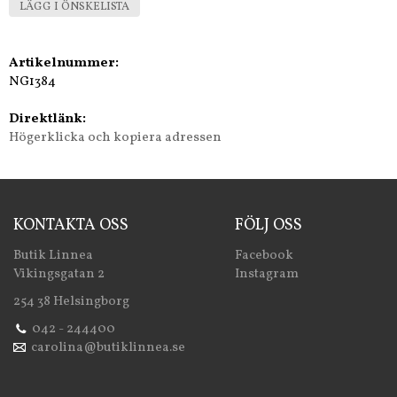
LÄGG I ÖNSKELISTA
Artikelnummer:
NG1384
Direktlänk:
Högerklicka och kopiera adressen
KONTAKTA OSS
FÖLJ OSS
Butik Linnea
Facebook
Vikingsgatan 2
Instagram
254 38 Helsingborg
042 - 244400
carolina@butiklinnea.se