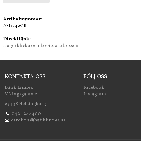
Artikelnummer:
NG1242CR
Direktlänk:
Högerklicka och kopiera adressen
KONTAKTA OSS
FÖLJ OSS
Butik Linnea
Facebook
Vikingsgatan 2
Instagram
254 38 Helsingborg
042 - 244400
carolina@butiklinnea.se