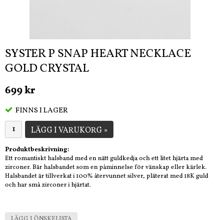
SYSTER P SNAP HEART NECKLACE
GOLD CRYSTAL
699 kr
FINNS I LAGER
LÄGG I VARUKORG »
Produktbeskrivning:
Ett romantiskt halsband med en nätt guldkedja och ett litet hjärta med
zirconer. Bär halsbandet som en påminnelse för vänskap eller kärlek.
Halsbandet är tillverkat i 100% återvunnet silver, pläterat med 18K guld
och har små zirconer i hjärtat.
LÄGG I ÖNSKELISTA