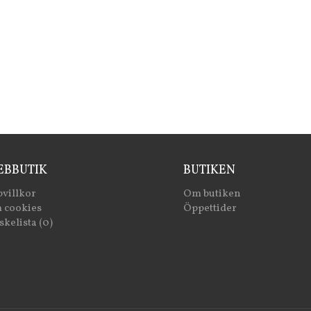
BBUTIK
BUTIKEN
villkor
Om butiken
 cookies
Öppettider
kelista (0)