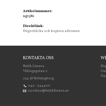
Artikelnummer:
ng1386
Direktlänk:
Högerklicka och kopiera adressen
KONTAKTA OSS
WE
Butik Linnea
Köp
Vikingsgatan 2
Om
Öns
254 38 Helsingborg
042 - 244400
carolina@butiklinnea.se