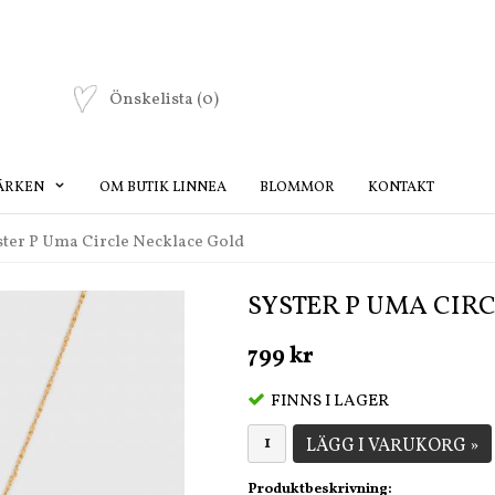
Önskelista
(0)
ÄRKEN
OM BUTIK LINNEA
BLOMMOR
KONTAKT
ster P Uma Circle Necklace Gold
SYSTER P UMA CIR
799 kr
FINNS I LAGER
LÄGG I VARUKORG »
Produktbeskrivning: