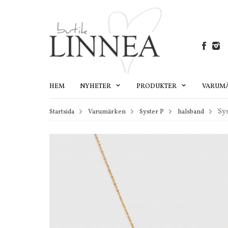
HEM
NYHETER
PRODUKTER
VARUM
Sy
Startsida
Varumärken
Syster P
halsband