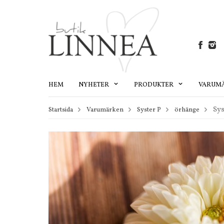
HEM
NYHETER
PRODUKTER
VARUM
Sys
Startsida
Varumärken
Syster P
örhänge