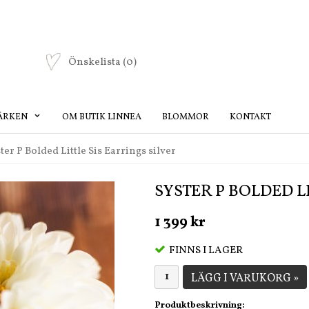
Önskelista
(0)
ÄRKEN
OM BUTIK LINNEA
BLOMMOR
KONTAKT
ter P Bolded Little Sis Earrings silver
SYSTER P BOLDED L
1 399 kr
FINNS I LAGER
LÄGG I VARUKORG »
Produktbeskrivning: