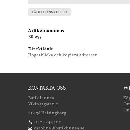
LÄGG I ÖNSKELISTA
Artikelnummer:
ES1297
Direktlänk:
Högerklicka och kopiera adressen
KONTAKTA OSS
WE
Butik Linnea
Köp
Vikingsgatan 2
Om
Öns
254 38 Helsingborg
042 - 244400
carolina@butiklinnea.se