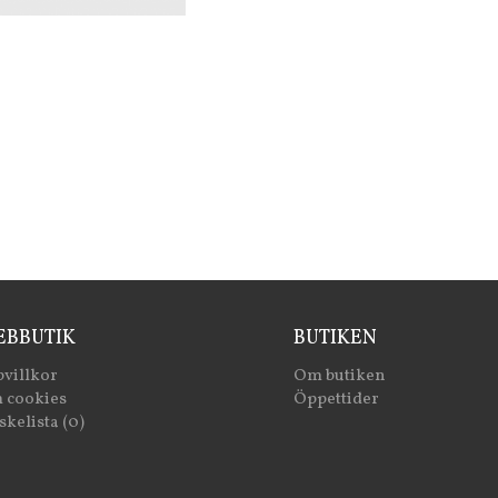
BBUTIK
BUTIKEN
villkor
Om butiken
 cookies
Öppettider
kelista (0)