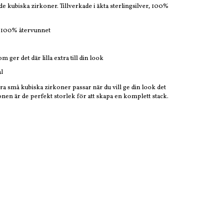
de kubiska zirkoner. Tillverkade i äkta sterlingsilver, 100%
r, 100% återvunnet
ger det där lilla extra till din look
ål
 små kubiska zirkoner passar när du vill ge din look det
öronen är de perfekt storlek för att skapa en komplett stack.