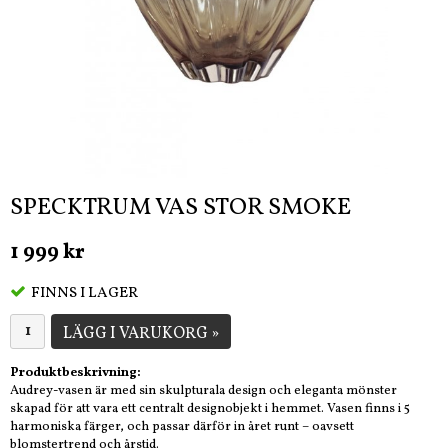
SPECKTRUM VAS STOR SMOKE
1 999 kr
FINNS I LAGER
LÄGG I VARUKORG »
Produktbeskrivning:
Audrey-vasen är med sin skulpturala design och eleganta mönster
skapad för att vara ett centralt designobjekt i hemmet. Vasen finns i 5
harmoniska färger, och passar därför in året runt – oavsett
blomstertrend och årstid.