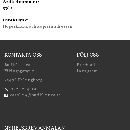
Artikelnummer:
3360
Direktlänk:
Högerklicka och kopiera adressen
KONTAKTA OSS
FÖLJ OSS
Butik Linnea
Facebook
Vikingsgatan 2
Instagram
254 38 Helsingborg
042 - 244400
carolina@butiklinnea.se
NYHETSBREV ANMÄLAN