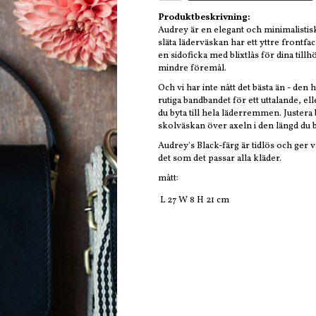
Produktbeskrivning:
Audrey är en elegant och minimalistisk
släta läderväskan har ett yttre frontf
en sidoficka med blixtlås för dina till
mindre föremål.
Och vi har inte nått det bästa än - de
rutiga bandbandet för ett uttalande, e
du byta till hela läderremmen. Juster
skolväskan över axeln i den längd du
Audrey's Black-färg är tidlös och ger vä
det som det passar alla kläder.
mått:
L 27 W 8 H 21 cm