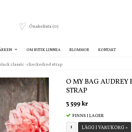
Önskelista
(0)
ÄRKEN
OM BUTIK LINNEA
BLOMMOR
KONTAKT
lack classic -checkedred strap
O MY BAG AUDREY 
STRAP
3 599 kr
FINNS I LAGER
LÄGG I VARUKORG »