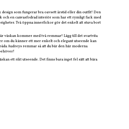
 design som fungerar bra oavsett årstid eller din outfit! Den
ack och en canvasfodrad interiör som har ett rymligt fack med
hörigheter. Två öppna innerfickor gör det enkelt att stuva bort
n här väskan kommer med två remmar! Lägg till det svartvita
ller om du känner ett mer enkelt och elegant utseende kan
a båda Audreys remmar så att du bär den här moderna
 behöver!
skan ett rikt utseende. Det finns bara inget fel sätt att bära