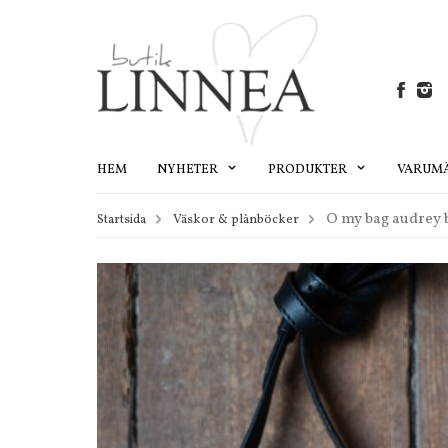
HEM
NYHETER
PRODUKTER
VARUM
O my bag audrey b
Startsida
Väskor & plånböcker