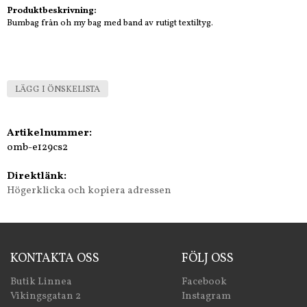
Produktbeskrivning:
Bumbag från oh my bag med band av rutigt textiltyg.
LÄGG I ÖNSKELISTA
Artikelnummer:
omb-e129cs2
Direktlänk:
Högerklicka och kopiera adressen
KONTAKTA OSS
FÖLJ OSS
Butik Linnea
Facebook
Vikingsgatan 2
Instagram