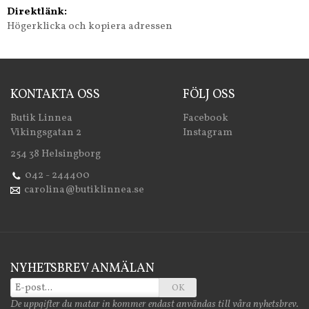
Direktlänk:
Högerklicka och kopiera adressen
KONTAKTA OSS
FÖLJ OSS
Butik Linnea
Facebook
Vikingsgatan 2
Instagram
254 38 Helsingborg
042 - 244400
carolina@butiklinnea.se
NYHETSBREV ANMÄLAN
OK
De uppgifter du matar in kommer endast användas till våra nyhetsbrev.