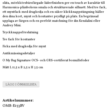
släta, mörkkörsbärsfärgade läderfinishen ger en touch av karaktär till
Harmonica-plånbokens smala och strukturerade silhuett. Med tre fack,
ett myntfack med dragkedja och en säker klickknappstängning håller
den dina kort, mynt och kontanter prydligt på plats. En begränsad
upplaga av färgen och en perfekt matchning för din Kendalini eller
Audrey Mini.
Tryckknappsförslutning
Tre fack för kontanter
Ficka med dragkedja för mynt
Antikmässingsdetaljer
O My Bag Signature OCS- och GRS-certifierat bomullsfoder
Mått L 11,5 x B 2,5 x H 7,5 cm
LÄGG I ÖNSKELISTA
Artikelnummer:
OMB-E153BV