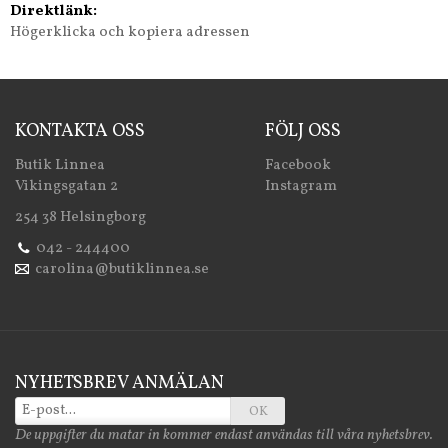
Direktlänk:
Högerklicka och kopiera adressen
KONTAKTA OSS
FÖLJ OSS
Butik Linnea
Facebook
Vikingsgatan 2
Instagram
254 38 Helsingborg
042 - 244400
carolina@butiklinnea.se
NYHETSBREV ANMÄLAN
OK
De uppgifter du matar in kommer endast användas till våra nyhetsbrev.