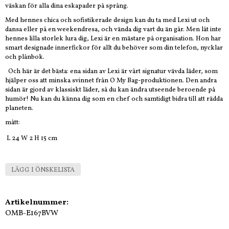
väskan för alla dina eskapader på språng.
Med hennes chica och sofistikerade design kan du ta med Lexi ut och
dansa eller på en weekendresa, och vända dig vart du än går. Men låt inte
hennes lilla storlek lura dig, Lexi är en mästare på organisation. Hon har
smart designade innerfickor för allt du behöver som din telefon, nycklar
och plånbok.
Och här är det bästa: ena sidan av Lexi är vårt signatur vävda läder, som
hjälper oss att minska svinnet från O My Bag-produktionen. Den andra
sidan är gjord av klassiskt läder, så du kan ändra utseende beroende på
humör! Nu kan du känna dig som en chef och samtidigt bidra till att rädda
planeten.
mått:
L 24 W 2 H 15 cm
LÄGG I ÖNSKELISTA
Artikelnummer:
OMB-E167BVW