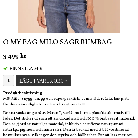
O MY BAG MILO SAGE BUMBAG
3 499 kr
FINNS I LAGER
LÄGG I VARUKORG »
Produktbeskrivning:
Möt Milo: Snygg, snygg och superpraktisk, denna läderväska har plats
för dina väsentligheter och ser bra ut med allt.
Denna väska är gjord av Mirum®, världens första plastfria alternativ till
läder. Det sticker ut som ett koldioxidsnålt och 100 % biobaserat material.
Den är gjord av naturliga material, inklusive certifierat naturgummi,
naturliga pigment och mineraler. Den är backad med GOTS-certifierad
bomullscanvas, vilket ger den styrka och hållbarhet. För att läsa mer om