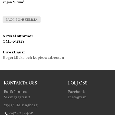
Vegan Mirum®
LÄGG I ÖNSKELISTA
Artikelnummer:
OMB-M182S
Direktlänk:
Högerklicka och kopiera adressen
KONTAKTA OSS
FÖLJ OSS
Butik Linnea
Facebook
Vikingsgatan 2
Instagram
254 38 Helsingborg
042 - 244400