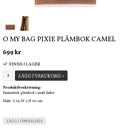
O MY BAG PIXIE PLÅMBOK CAMEL
699 kr
FINNS I LAGER
LÄGG I VARUKORG »
Produktbeskrivning:
Fantastisk plånbok i matt läder.
Mått: L 19 W 2 H 10 cm
LÄGG I ÖNSKELISTA